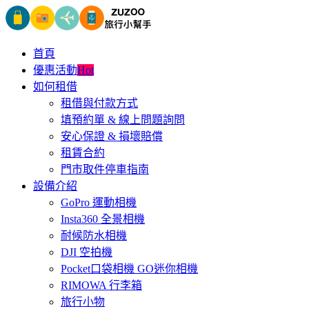
首頁
優惠活動
Hot
如何租借
租借與付款方式
填預約單 & 線上問題詢問
安心保證 & 損壞賠償
租賃合約
門市取件停車指南
設備介紹
GoPro 運動相機
Insta360 全景相機
耐候防水相機
DJI 空拍機
Pocket口袋相機 GO迷你相機
RIMOWA 行李箱
旅行小物