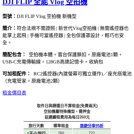
DJI FLIP 全能 Vlog 空拍機
型號：
DJI FLIP Vlog 空拍機
新機型
簡介：
符合法規不需證照 | 新世代Vlog空拍機 | 無需遙控器也
能掌上起飛 | 手機可當遙控器 | 全包保護罩設計，輕巧也安
全。
簡配包含：
空拍機本體 + 雲台保護鎖扣 + 原廠電池1顆 +
USB-C充電傳輸線 + 128GB高速記憶卡 + 收納包
可加租配件：
RC2遙控器(內建螢幕可獨立運作)／座充搭電池
（充電管家 + 原廠電池2顆）
租金價目表
取件日與歸還日不算租金(免費兩天)
空拍機屬特殊機型，需押金
延遲續租費用為每日260元
旅行天數
標準租金
旅遊分享95折
760
722
1天小旅行