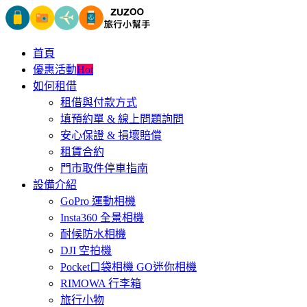
首頁
優惠活動
Hot
如何租借
租借與付款方式
填預約單 & 線上問題詢問
安心保證 & 損壞賠償
租賃合約
門市取件停車指南
設備介紹
GoPro 運動相機
Insta360 全景相機
耐候防水相機
DJI 空拍機
Pocket口袋相機 GO迷你相機
RIMOWA 行李箱
旅行小物