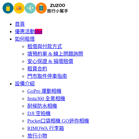
首頁
優惠活動
Hot
如何租借
租借與付款方式
填預約單 & 線上問題詢問
安心保證 & 損壞賠償
租賃合約
門市取件停車指南
設備介紹
GoPro 運動相機
Insta360 全景相機
耐候防水相機
DJI 空拍機
Pocket口袋相機 GO迷你相機
RIMOWA 行李箱
旅行小物