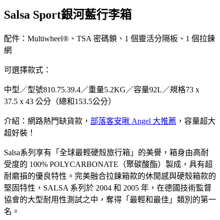
Salsa Sport銀河藍行李箱
配件：Multiwheel®、TSA 密碼鎖、1 個靈活分隔板、1 個拉鍊
網
可選擇款式：
中型／型號810.75.39.4／重量5.2KG／容量92L／規格73 x
37.5 x 43 公分（總和153.5公分）
介紹：網路熱門缺貨款，
部落客安啾 Angel 大推薦
，容量超大
超好裝！
Salsa系列享有「全球最輕硬殼旅行箱」的美譽，箱身由高耐
受度的 100% POLYCARBONATE（聚碳酸酯）製成，具有超
耐磨損的優良特性。完美融合拉鍊箱款的休閒感與硬殼箱款的
堅固特性，SALSA 系列於 2004 和 2005 年，在德國技術監督
協會的大型耐用性測試之中，奪得「最輕和最佳」類別的第一
名。