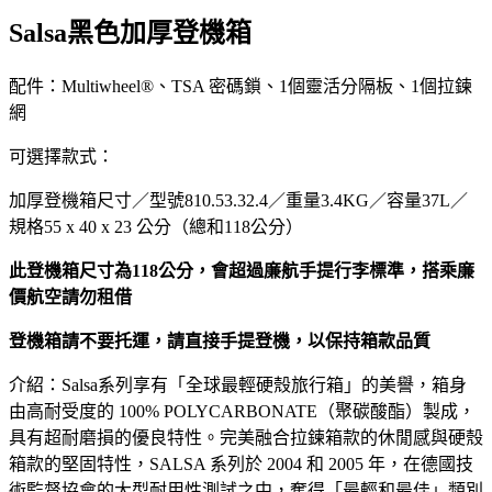
Salsa黑色加厚登機箱
配件：Multiwheel®、TSA 密碼鎖、1個靈活分隔板、1個拉鍊
網
可選擇款式：
加厚登機箱尺寸／型號810.53.32.4／重量3.4KG／容量37L／
規格55 x 40 x 23 公分（總和118公分）
此登機箱尺寸為118公分，會超過廉航手提行李標準，搭乘廉
價航空請勿租借
登機箱請不要托運，請直接手提登機，以保持箱款品質
介紹：Salsa系列享有「全球最輕硬殼旅行箱」的美譽，箱身
由高耐受度的 100% POLYCARBONATE（聚碳酸酯）製成，
具有超耐磨損的優良特性。完美融合拉鍊箱款的休閒感與硬殼
箱款的堅固特性，SALSA 系列於 2004 和 2005 年，在德國技
術監督協會的大型耐用性測試之中，奪得「最輕和最佳」類別