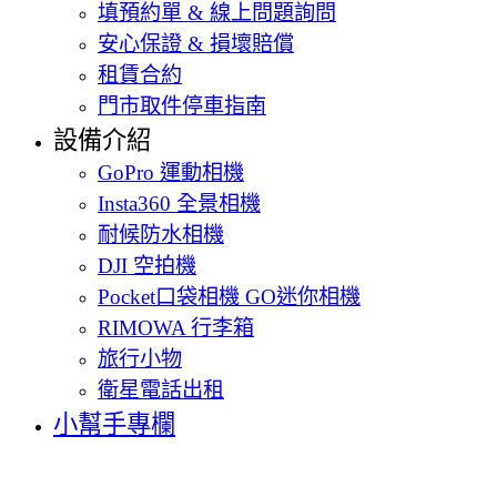
填預約單 & 線上問題詢問
安心保證 & 損壞賠償
租賃合約
門市取件停車指南
設備介紹
GoPro 運動相機
Insta360 全景相機
耐候防水相機
DJI 空拍機
Pocket口袋相機 GO迷你相機
RIMOWA 行李箱
旅行小物
衛星電話出租
小幫手專欄