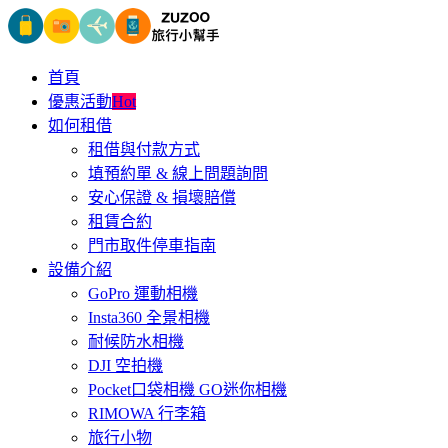
首頁
優惠活動
Hot
如何租借
租借與付款方式
填預約單 & 線上問題詢問
安心保證 & 損壞賠償
租賃合約
門市取件停車指南
設備介紹
GoPro 運動相機
Insta360 全景相機
耐候防水相機
DJI 空拍機
Pocket口袋相機 GO迷你相機
RIMOWA 行李箱
旅行小物