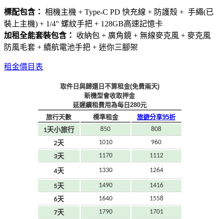
標配包含：
相機主機 + Type-C PD 快充線 + 防護殼 + 手繩(已
裝上主機) + 1/4" 螺紋手把 + 128GB高速記憶卡
加租全能套裝包含：
收納包 + 廣角鏡 + 無線麥克風 + 麥克風
防風毛套 + 續航電池手把 + 迷你三腳架
租金價目表
取件日與歸還日不算租金(免費兩天)
新機型會收取押金
延遲續租費用為每日280元
旅行天數
標準租金
旅遊分享95折
850
808
1天小旅行
1010
960
2天
1170
1112
3天
1330
1264
4天
1490
1416
5天
1640
1558
6天
1790
1701
7天