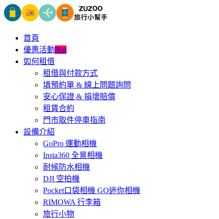
首頁
優惠活動
Hot
如何租借
租借與付款方式
填預約單 & 線上問題詢問
安心保證 & 損壞賠償
租賃合約
門市取件停車指南
設備介紹
GoPro 運動相機
Insta360 全景相機
耐候防水相機
DJI 空拍機
Pocket口袋相機 GO迷你相機
RIMOWA 行李箱
旅行小物