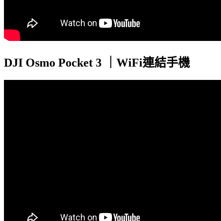
DJI Osmo Pocket 3 ｜WiFi連結手機