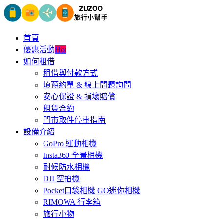
首頁
優惠活動
Hot
如何租借
租借與付款方式
填預約單 & 線上問題詢問
安心保證 & 損壞賠償
租賃合約
門市取件停車指南
設備介紹
GoPro 運動相機
Insta360 全景相機
耐候防水相機
DJI 空拍機
Pocket口袋相機 GO迷你相機
RIMOWA 行李箱
旅行小物