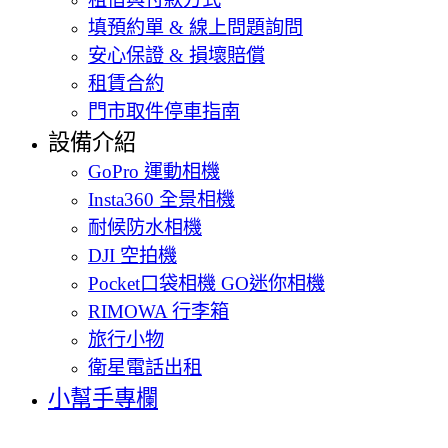
填預約單 & 線上問題詢問
安心保證 & 損壞賠償
租賃合約
門市取件停車指南
設備介紹
GoPro 運動相機
Insta360 全景相機
耐候防水相機
DJI 空拍機
Pocket口袋相機 GO迷你相機
RIMOWA 行李箱
旅行小物
衛星電話出租
小幫手專欄