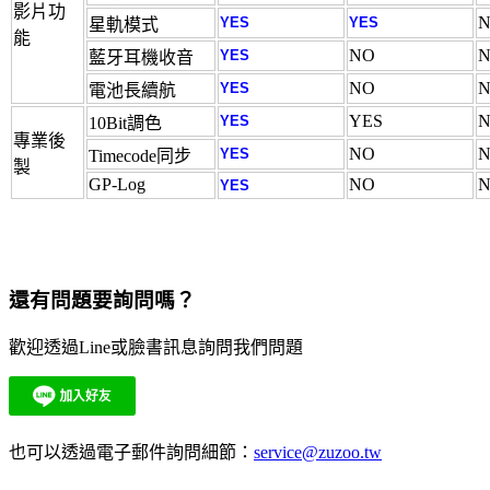
影片功
YES
YES
星軌模式
能
NO
YES
藍牙耳機收音
NO
YES
電池長續航
YES
YES
10Bit調色
專業後
NO
YES
Timecode同步
製
GP-Log
NO
YES
還有問題要詢問嗎？
歡迎透過Line或臉書訊息詢問我們問題
也可以透過電子郵件詢問細節：
service@zuzoo.tw