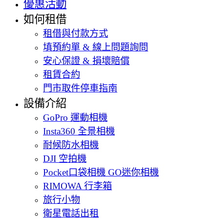
優惠活動
如何租借
租借與付款方式
填預約單 & 線上問題詢問
安心保證 & 損壞賠償
租賃合約
門市取件停車指南
設備介紹
GoPro 運動相機
Insta360 全景相機
耐候防水相機
DJI 空拍機
Pocket口袋相機 GO迷你相機
RIMOWA 行李箱
旅行小物
衛星電話出租