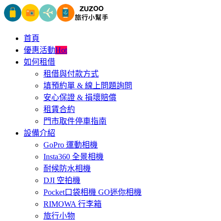
首頁
優惠活動
Hot
如何租借
租借與付款方式
填預約單 & 線上問題詢問
安心保證 & 損壞賠償
租賃合約
門市取件停車指南
設備介紹
GoPro 運動相機
Insta360 全景相機
耐候防水相機
DJI 空拍機
Pocket口袋相機 GO迷你相機
RIMOWA 行李箱
旅行小物